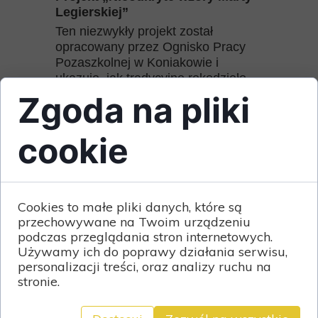
Legierskiej”
Ten niezwykły projekt został
opracowany przez Ognisko Pracy
Pozaszkolnej w Koniakowie i
ukazuje, jak tradycyjne rękodzieło
może zyskać nowoczesny wymiar.
Zgoda na pliki
Każdy z 12 motywów koronki
odzwierciedla wyjątkowy charakter
cookie
poszczególnych miesięcy i pór roku,
stanowiąc hołd dla przyrody oraz
dziedzictwa koronkarstwa
koniakowskiego. Monumentalna
serweta, będąca zwieńczeniem
Cookies to małe pliki danych, które są
projektu, to dowód na to, że koronka
przechowywane na Twoim urządzeniu
może być prawdziwą sztuką,
podczas przeglądania stron internetowych.
łączącą przeszłość z
Używamy ich do poprawy działania serwisu,
personalizacji treści, oraz analizy ruchu na
teraźniejszością.
stronie.
Osobiste powiązania