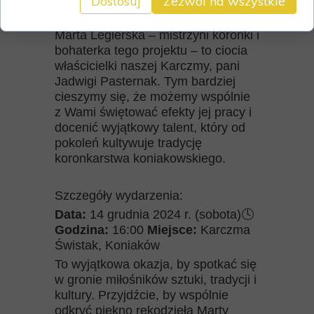
Dostosuj
Zezwól na wszystkie
To wydarzenie jest dla nas
szczególnie ważne, ponieważ pani
Marta Legierska – mistrzyni koronki i
bohaterka tego projektu – to ciocia
właścicielki naszej Karczmy, pani
Jadwigi Pasternak. Tym bardziej
cieszymy się, że możemy wspólnie
z Wami świętować efekty jej pracy i
docenić wyjątkowy talent, który od
pokoleń kultywuje tradycję
koronkarstwa koniakowskiego.
Szczegóły wydarzenia:
Data:
14 grudnia 2024 r. (sobota)🕓
Godzina:
16:00
Miejsce:
Karczma
Świstak, Koniaków
To wyjątkowa okazja, by spotkać się
w gronie miłośników sztuki, tradycji i
kultury. Przyjdźcie, by wspólnie
odkryć piękno rękodzieła Marty