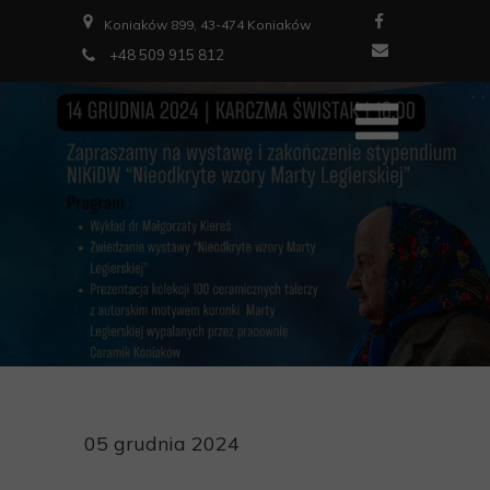
Koniaków 899, 43-474 Koniaków
+48 509 915 812
05 grudnia 2024