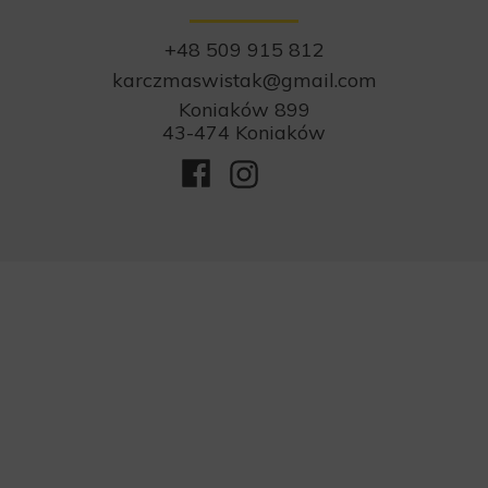
+48 509 915 812
karczmaswistak@gmail.com
Koniaków 899
43-474 Koniaków