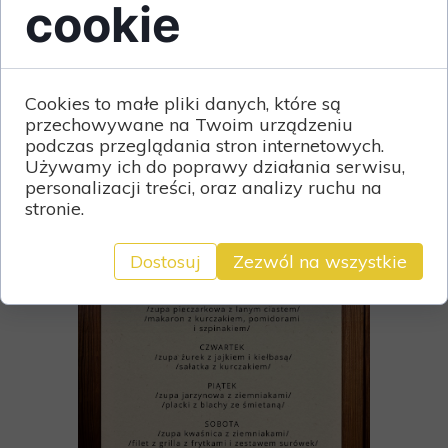
cookie
z dodatkami – idealne
zakończenie tygodnia.
Zapraszamy codziennie, z kuchnią,
która smakuje jak u babci, ale
podana po świstakowemu.
Cookies to małe pliki danych, które są
przechowywane na Twoim urządzeniu
podczas przeglądania stron internetowych.
Używamy ich do poprawy działania serwisu,
personalizacji treści, oraz analizy ruchu na
stronie.
Dostosuj
Zezwól na wszystkie