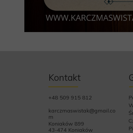
Kontakt
G
+48 509 915 812
P
W
karczmaswistak@gmail.co
Ś
m
C
Koniaków 899
P
43-474 Koniaków