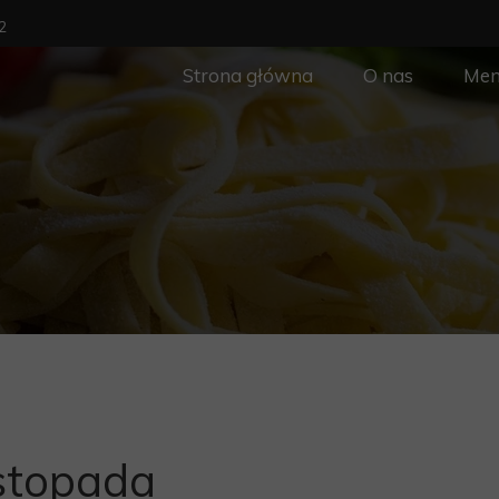
2
Strona główna
O nas
Me
stopada