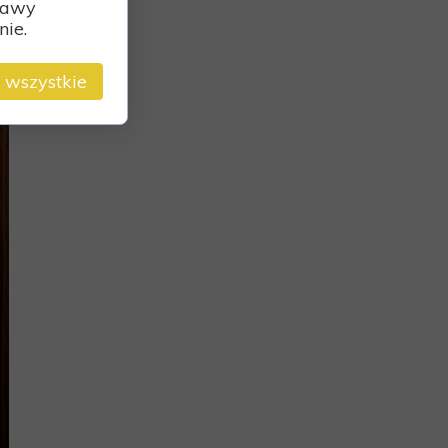
rawy
nie.
 wszystkie