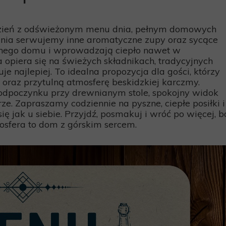
zień z odświeżonym menu dnia, pełnym domowych
dnia serwujemy inne aromatyczne zupy oraz sycące
innego domu i wprowadzają ciepło nawet w
 opiera się na świeżych składnikach, tradycyjnych
je najlepiej. To idealna propozycja dla gości, którzy
oraz przytulną atmosferę beskidzkiej karczmy.
 odpoczynku przy drewnianym stole, spokojny widok
e. Zapraszamy codziennie na pyszne, ciepłe posiłki i
ę jak u siebie. Przyjdź, posmakuj i wróć po więcej, b
osfera to dom z górskim sercem.