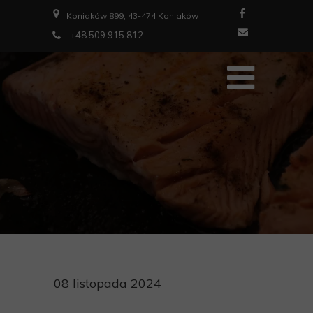
Koniaków 899, 43-474 Koniaków
+48 509 915 812
08 listopada 2024